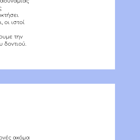
 αδυναμίας
ς
οκτήσει
 οι ιστοί
ουμε την
υ δοντιού.
μονές ακόμα