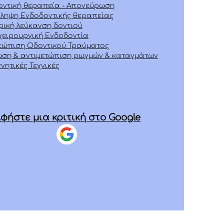
οντική θεραπεία - Απονεύρωση
ληψη Ενδοδοντικής θεραπείας
ική λεύκανση δοντιού
χειρουργική Ενδοδοντία
ετώπιση Οδοντικού Τραύματος
ωση & αντιμετώπιση ρωγμών & καταγμάτων
νητικές Τεχνικές
φήστε μια κριτική στο Google