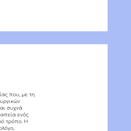
ίας που, με τη
ουργικών
ναι συχνά
ραπεία ενός
κό τρόπο. Η
ολόγο,