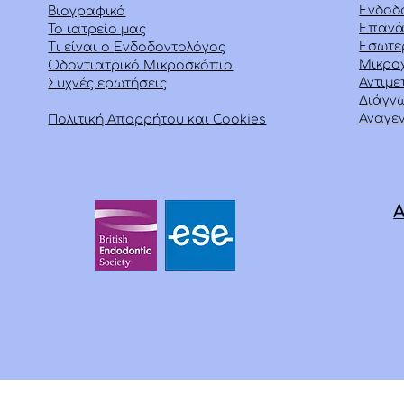
Ενδοδ
Βιογραφικό
Επανά
Το ιατρείο μας
Εσωτερ
Τι είναι ο
Ενδοδοντολόγος
Μικρο
Οδοντιατρικό Μικροσκόπιο
Αντιμ
Συχνές ερωτήσεις
Διάγν
Αναγεν
Πολιτική Απορρήτου και Cookies
Α