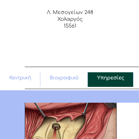
Λ. Μεσογείων 248
Χολαργός
15561
Κεντρική
Βιογραφικό
Υπηρεσίες