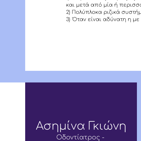
και μετά από μία ή περισσ
2) Πολύπλοκα ριζικά συστή
3) Όταν είν
αι αδύνατη η με
Στο 
πραγματο
Ασημίνα Γκιώνη
Οδοντίατρος -