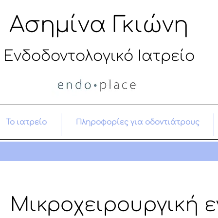
Ασημίνα Γκιώνη
Ενδοδοντολογικό Ιατρείο
αντιμετώπιση οδοντικού πό
νου με απονεύρωση Χολαργός, "Αγία Παρασκευή", ενδοδοντολόγος
Το ιατρείο
Πληροφορίες για οδοντιάτρους
Μικροχειρουργική ε